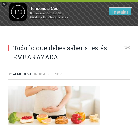
×
Tendencia Cool
Instalar
Korucom Digital SL
Gratis - En Google Play
Todo lo que debes saber si estás
0
EMBARAZADA
BY
ALMUDENA
ON
18 ABRIL, 2017