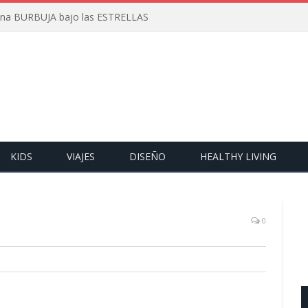
 una BURBUJA bajo las ESTRELLAS
KIDS
VIAJES
DISEÑO
HEALTHY LIVING
0