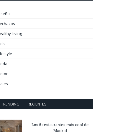
iseño
lechazos
ealthy Living
ids
ifestyle
oda
otor
iajes
TRENDING
RECIENTES
Los 5 restaurantes más cool de
Madrid