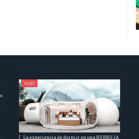
VIAJES
SA
La experiencia de dormir en una BURBUJA