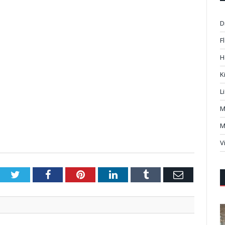
D
F
H
K
L
M
M
V
Twitter
Facebook
Pinterest
LinkedIn
Tumblr
Email