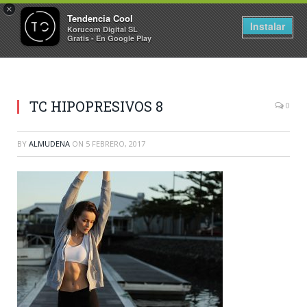
×
Tendencia Cool
Instalar
Korucom Digital SL
Gratis - En Google Play
TC HIPOPRESIVOS 8
0
BY
ALMUDENA
ON
5 FEBRERO, 2017