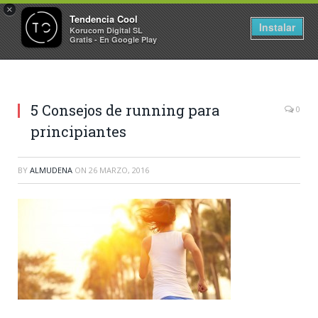
×
Tendencia Cool
Instalar
Korucom Digital SL
Gratis - En Google Play
5 Consejos de running para
0
principiantes
BY
ALMUDENA
ON
26 MARZO, 2016