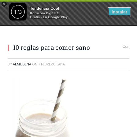
×
Tendencia Cool
Instalar
Korucom Digital SL
Gratis - En Google Play
10 reglas para comer sano
0
BY
ALMUDENA
ON
7 FEBRERO, 2016