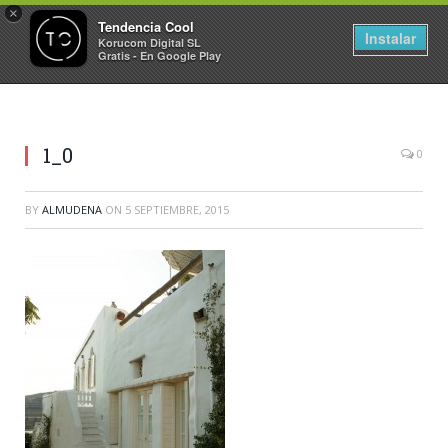
×
Tendencia Cool
Instalar
Korucom Digital SL
Gratis - En Google Play
1_0
0
BY
ALMUDENA
ON
5 SEPTIEMBRE, 2015