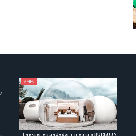
VIAJES
SA
La experiencia de dormir en una BURBUJA