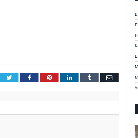
D
F
H
K
L
M
Twitter
Facebook
Pinterest
LinkedIn
Tumblr
Email
M
V