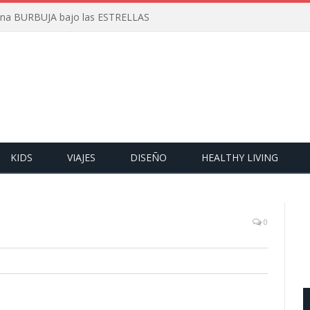
 una BURBUJA bajo las ESTRELLAS
KIDS
VIAJES
DISEÑO
HEALTHY LIVING
0