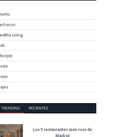
iseño
lechazos
ealthy Living
ids
ifestyle
oda
otor
iajes
TRENDING
RECIENTES
Los 5 restaurantes más cool de
Madrid