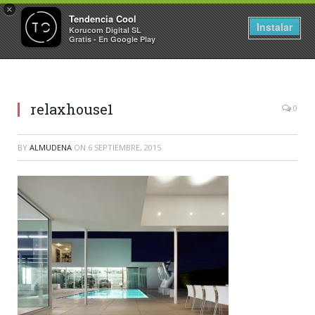
×
Tendencia Cool
Instalar
Korucom Digital SL
Gratis - En Google Play
relaxhouse1
0
BY
ALMUDENA
ON
6 SEPTIEMBRE, 2015