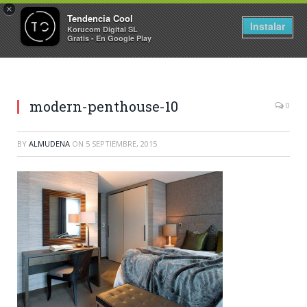
×
Tendencia Cool
Instalar
Korucom Digital SL
Gratis - En Google Play
modern-penthouse-10
0
BY
ALMUDENA
ON
5 SEPTIEMBRE, 2015