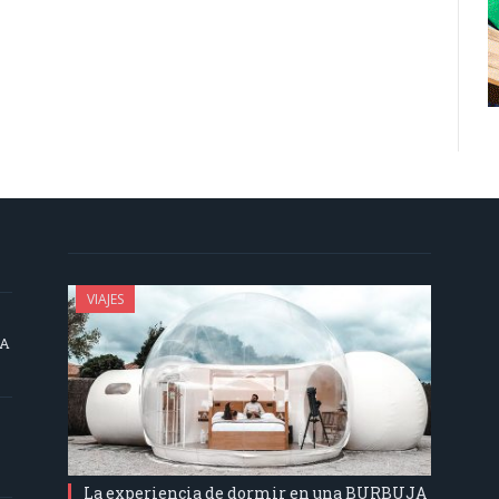
VIAJES
SA
La experiencia de dormir en una BURBUJA