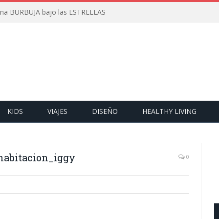
 una BURBUJA bajo las ESTRELLAS
KIDS
VIAJES
DISEÑO
HEALTHY LIVING
habitacion_iggy
0