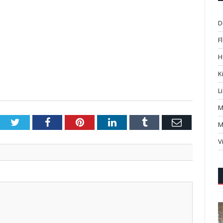
D
F
H
K
L
M
Twitter
Facebook
Pinterest
LinkedIn
Tumblr
Email
M
V