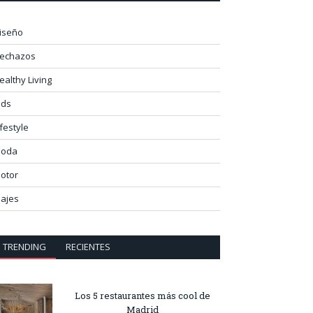
iseño
lechazos
ealthy Living
ids
ifestyle
oda
otor
iajes
TRENDING
RECIENTES
Los 5 restaurantes más cool de
Madrid