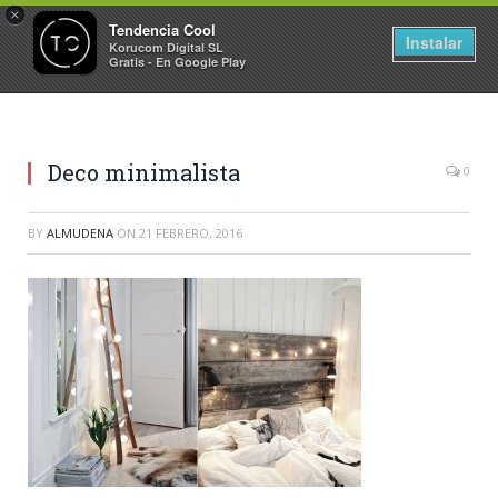
×
Tendencia Cool
Instalar
Korucom Digital SL
Gratis - En Google Play
Deco minimalista
0
BY
ALMUDENA
ON
21 FEBRERO, 2016