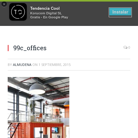
×
Tendencia Cool
Instalar
Korucom Digital SL
Gratis - En Google Play
99c_offices
0
BY
ALMUDENA
ON
1 SEPTIEMBRE, 2015