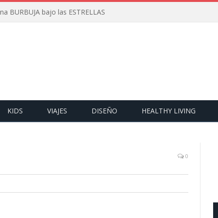
 una BURBUJA bajo las ESTRELLAS
KIDS
VIAJES
DISEÑO
HEALTHY LIVING
0