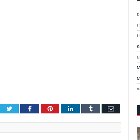
D
F
H
K
L
M
M
V
Twitter
Facebook
Pinterest
LinkedIn
Tumblr
Email