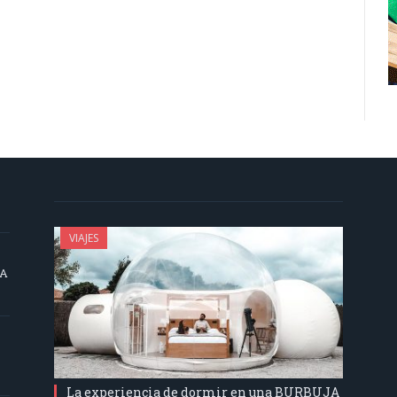
VIAJES
SA
La experiencia de dormir en una BURBUJA