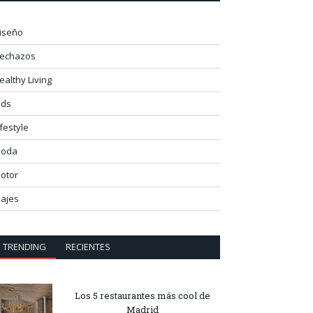
iseño
lechazos
ealthy Living
ids
ifestyle
oda
otor
iajes
TRENDING
RECIENTES
Los 5 restaurantes más cool de
Madrid