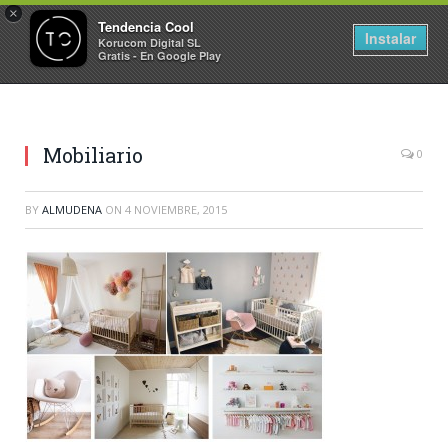
×
Tendencia Cool
Instalar
Korucom Digital SL
Gratis - En Google Play
Mobiliario
0
BY
ALMUDENA
ON
4 NOVIEMBRE, 2015