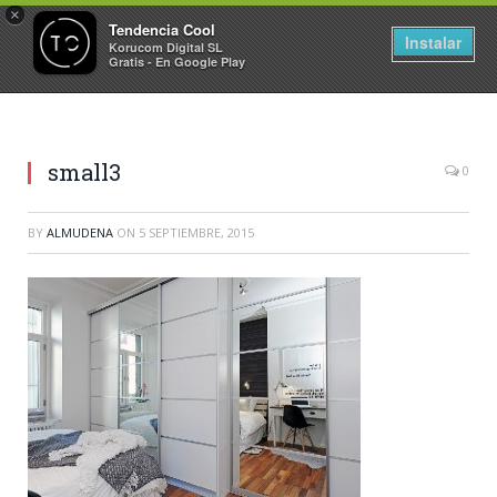
×
Tendencia Cool
Instalar
Korucom Digital SL
Gratis - En Google Play
small3
0
BY
ALMUDENA
ON
5 SEPTIEMBRE, 2015