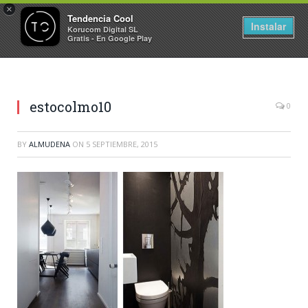
×
Tendencia Cool
Instalar
Korucom Digital SL
Gratis - En Google Play
estocolmo10
0
BY
ALMUDENA
ON
5 SEPTIEMBRE, 2015