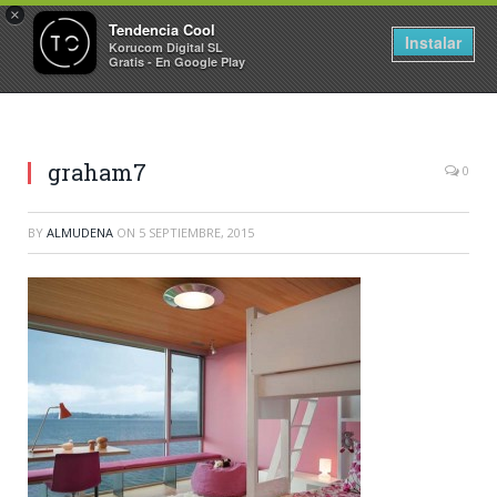
×
Tendencia Cool
Instalar
Korucom Digital SL
Gratis - En Google Play
graham7
0
BY
ALMUDENA
ON
5 SEPTIEMBRE, 2015