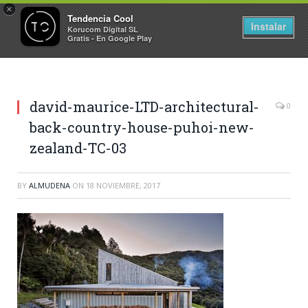
×
Tendencia Cool
Instalar
Korucom Digital SL
Gratis - En Google Play
david-maurice-LTD-architectural-
0
back-country-house-puhoi-new-
zealand-TC-03
BY
ALMUDENA
ON
18 NOVIEMBRE, 2017