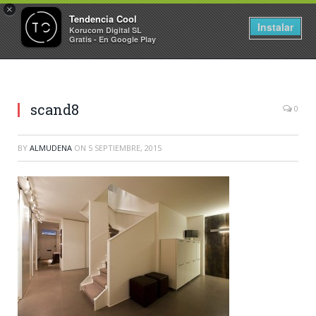
×
Tendencia Cool
Instalar
Korucom Digital SL
Gratis - En Google Play
scand8
0
BY
ALMUDENA
ON
5 SEPTIEMBRE, 2015