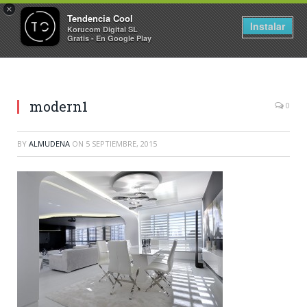
×
Tendencia Cool
Instalar
Korucom Digital SL
Gratis - En Google Play
modern1
0
BY
ALMUDENA
ON
5 SEPTIEMBRE, 2015