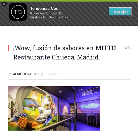
×
Tendencia Cool
Instalar
Korucom Digital SL
Gratis - En Google Play
¡Wow, fusión de sabores en MITTE!
0
Restaurante Chueca, Madrid.
BY
ALMUDENA
ON
9 JULIO, 2016