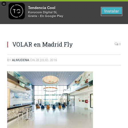
×
Tendencia Cool
Instalar
Korucom Digital SL
Gratis - En Google Play
VOLAR en Madrid Fly
0
BY
ALMUDENA
ON
28 JULIO, 2016