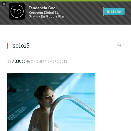
×
Tendencia Cool
Instalar
Korucom Digital SL
Gratis - En Google Play
solo15
0
BY
ALMUDENA
ON
6 SEPTIEMBRE, 2015