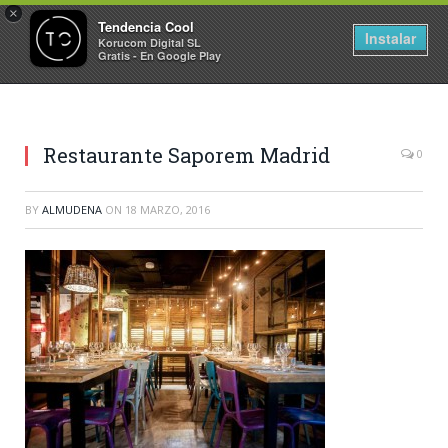
×
Tendencia Cool
Instalar
Korucom Digital SL
Gratis - En Google Play
Restaurante Saporem Madrid
0
BY
ALMUDENA
ON
18 MARZO, 2016