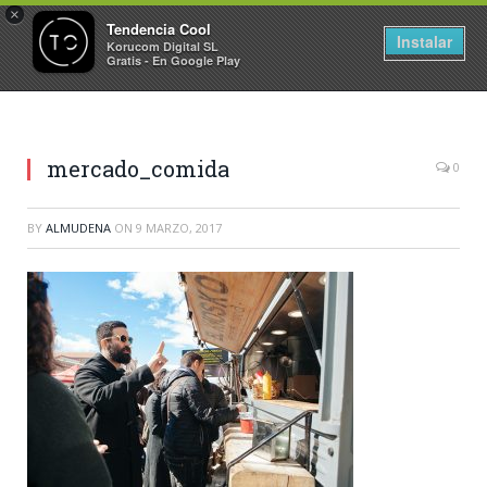
×
Tendencia Cool
Instalar
Korucom Digital SL
Gratis - En Google Play
mercado_comida
0
BY
ALMUDENA
ON
9 MARZO, 2017