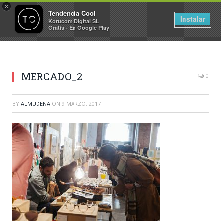
×
Tendencia Cool
Instalar
Korucom Digital SL
Gratis - En Google Play
MERCADO_2
0
BY
ALMUDENA
ON
9 MARZO, 2017