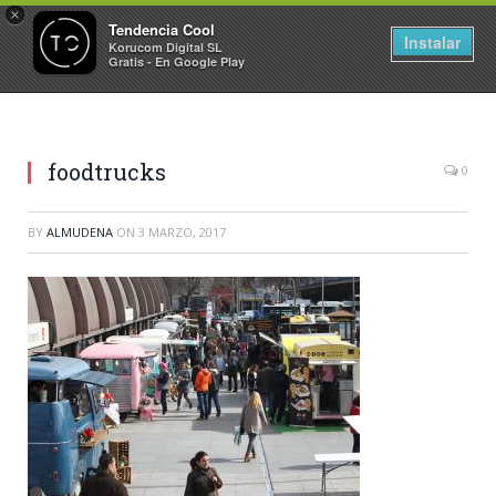
×
Tendencia Cool
Instalar
Korucom Digital SL
Gratis - En Google Play
foodtrucks
0
BY
ALMUDENA
ON
3 MARZO, 2017