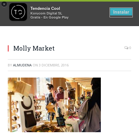
×
Tendencia Cool
Instalar
Korucom Digital SL
Gratis - En Google Play
Molly Market
0
BY
ALMUDENA
ON
3 DICIEMBRE, 2016