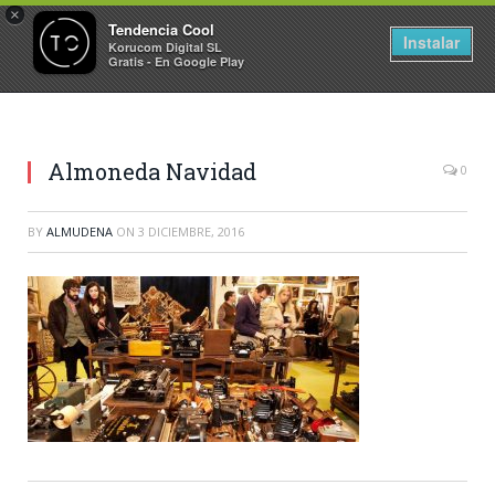
×
Tendencia Cool
Instalar
Korucom Digital SL
Gratis - En Google Play
Almoneda Navidad
0
BY
ALMUDENA
ON
3 DICIEMBRE, 2016