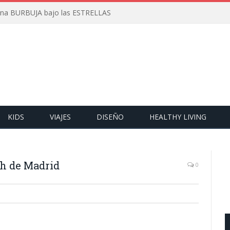
 una BURBUJA bajo las ESTRELLAS
KIDS
VIAJES
DISEÑO
HEALTHY LIVING
ch de Madrid
0