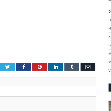
D
F
H
K
L
M
M
Twitter
Facebook
Pinterest
LinkedIn
Tumblr
Email
V