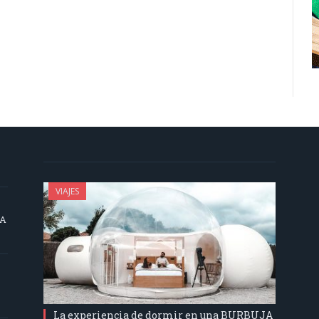
VIAJES
SA
La experiencia de dormir en una BURBUJA