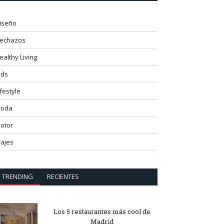
iseño
lechazos
ealthy Living
ids
ifestyle
oda
otor
iajes
TRENDING
RECIENTES
Los 5 restaurantes más cool de
Madrid