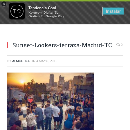
×
Tendencia Cool
Instalar
Korucom Digital SL
Gratis - En Google Play
Sunset-Lookers-terraza-Madrid-TC
0
BY
ALMUDENA
ON
4 MAYO, 2016