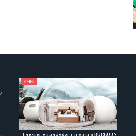
VIAJES
SA
La experiencia de dormir en una BURBUJA