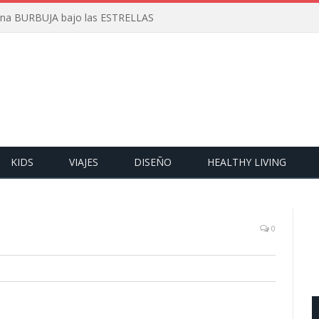
 una BURBUJA bajo las ESTRELLAS
KIDS
VIAJES
DISEÑO
HEALTHY LIVING
0