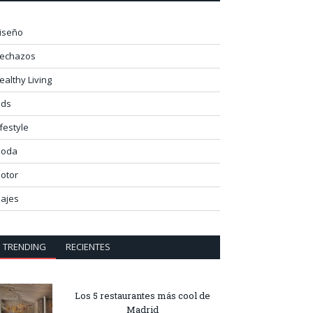
iseño
lechazos
ealthy Living
ids
ifestyle
oda
otor
iajes
TRENDING
RECIENTES
Los 5 restaurantes más cool de
Madrid