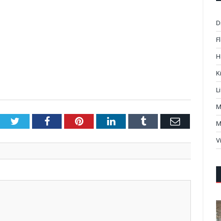
D
F
H
K
L
M
Twitter
Facebook
Pinterest
LinkedIn
Tumblr
Email
M
V