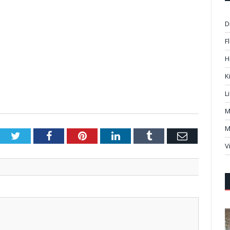
D
F
H
K
L
M
M
Twitter
Facebook
Pinterest
LinkedIn
Tumblr
Email
V