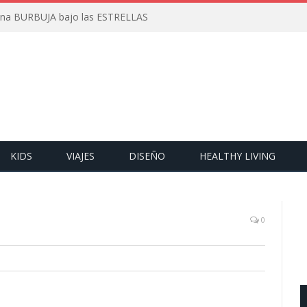
 una BURBUJA bajo las ESTRELLAS
KIDS
VIAJES
DISEÑO
HEALTHY LIVING
0