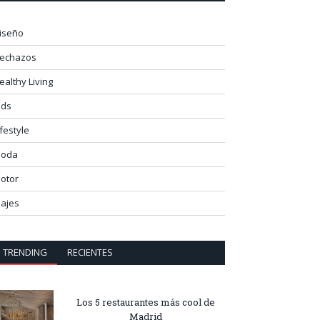
iseño
lechazos
ealthy Living
ids
ifestyle
oda
otor
iajes
TRENDING
RECIENTES
Los 5 restaurantes más cool de
Madrid