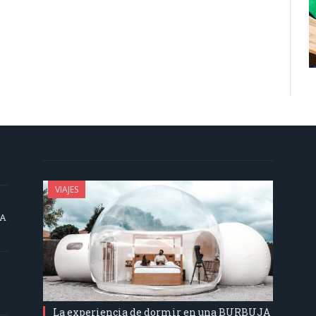
VIAJES
SA
La experiencia de dormir en una BURBUJA