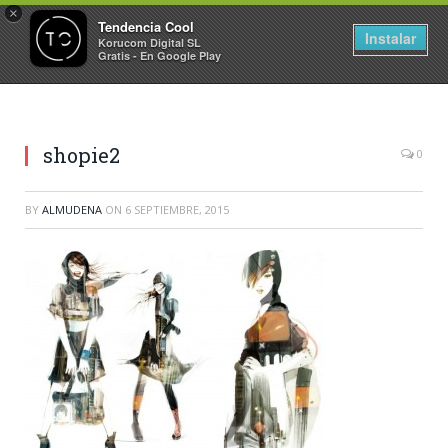
×
Tendencia Cool
Instalar
Korucom Digital SL
Gratis - En Google Play
shopie2
0
BY
ALMUDENA
ON
6 SEPTIEMBRE, 2015