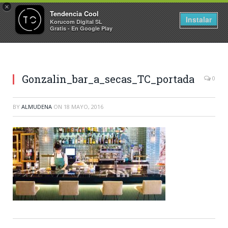
×
Tendencia Cool
Instalar
Korucom Digital SL
Gratis - En Google Play
Gonzalin_bar_a_secas_TC_portada
0
BY
ALMUDENA
ON
18 MAYO, 2016