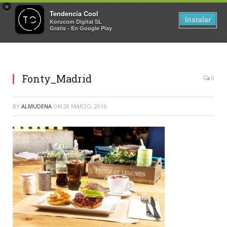
×
Tendencia Cool
Instalar
Korucom Digital SL
Gratis - En Google Play
Fonty_Madrid
0
BY
ALMUDENA
ON
28 MARZO, 2016