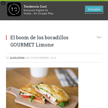
×
Tendencia Cool
Instalar
Korucom Digital SL
Gratis - En Google Play
El boom de los bocadillos
0
GOURMET Limone
BY
ALMUDENA
ON
19 NOVIEMBRE, 2016