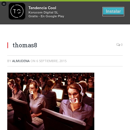
×
Tendencia Cool
Instalar
Korucom Digital SL
Gratis - En Google Play
thomas8
0
BY
ALMUDENA
ON
6 SEPTIEMBRE, 2015