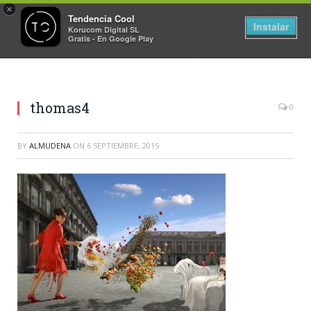
×
Tendencia Cool
Instalar
Korucom Digital SL
Gratis - En Google Play
thomas4
0
BY
ALMUDENA
ON
6 SEPTIEMBRE, 2015