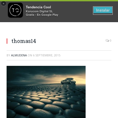
×
Tendencia Cool
Instalar
Korucom Digital SL
Gratis - En Google Play
thomas14
0
BY
ALMUDENA
ON
6 SEPTIEMBRE, 2015