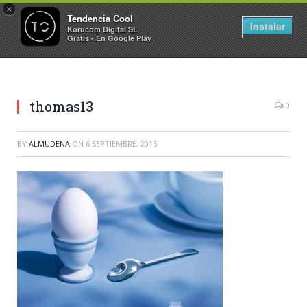
×
Tendencia Cool
Instalar
Korucom Digital SL
Gratis - En Google Play
thomas13
0
BY
ALMUDENA
ON
6 SEPTIEMBRE, 2015