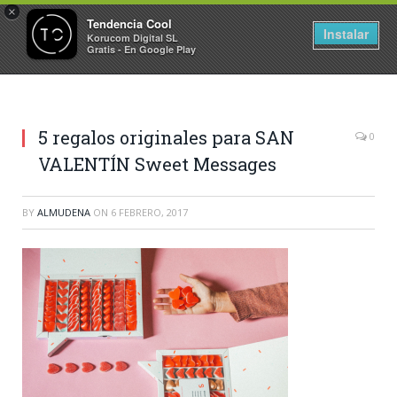
×
Tendencia Cool
Instalar
Korucom Digital SL
Gratis - En Google Play
5 regalos originales para SAN
0
VALENTÍN Sweet Messages
BY
ALMUDENA
ON
6 FEBRERO, 2017