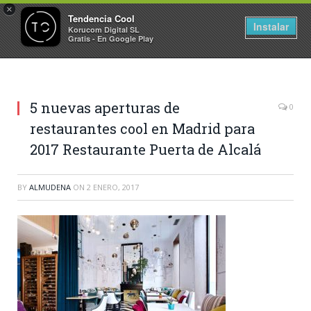
×
Tendencia Cool
Instalar
Korucom Digital SL
Gratis - En Google Play
5 nuevas aperturas de
0
restaurantes cool en Madrid para
2017 Restaurante Puerta de Alcalá
BY
ALMUDENA
ON
2 ENERO, 2017