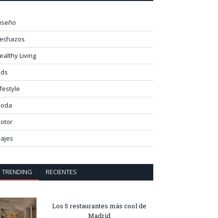
iseño
lechazos
ealthy Living
ids
ifestyle
oda
otor
iajes
TRENDING
RECIENTES
Los 5 restaurantes más cool de
Madrid