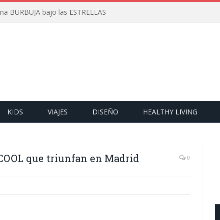
 una BURBUJA bajo las ESTRELLAS
KIDS
VIAJES
DISEÑO
HEALTHY LIVING
OOL que triunfan en Madrid
0