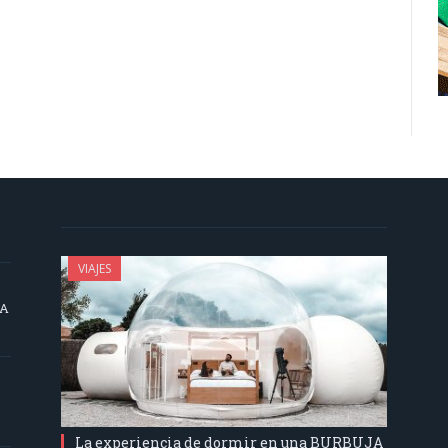
VIAJES
SA
La experiencia de dormir en una BURBUJA