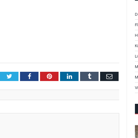
D
F
H
K
L
M
Twitter
Facebook
Pinterest
LinkedIn
Tumblr
Email
M
V